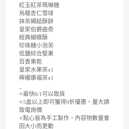
紅玉紅茶瑪琳糖
烏龍杏仁雪球
抹茶繩結酥餅
皇家伯爵曲奇
經典蝴蝶酥
珍珠糖小泡芙
低鹽綜合堅果
百香果乾
皇家水果茶x1
檸檬康福茶x1
_
⭐️最快6/1可以取貨
⭐️5盒以上即可獲得9折優惠，量大請
致電詢價
⭐️點心皆為手工製作，內容物數量會
因大小而更動