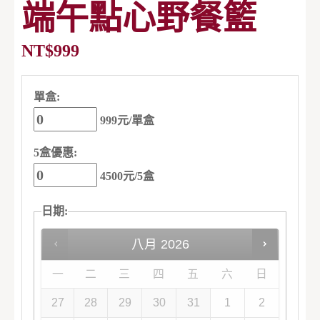
端午點心野餐籃
NT$
999
單盒:
999元/單盒
5盒優惠:
4500元/5盒
日期
:
八月
2026
一
二
三
四
五
六
日
27
28
29
30
31
1
2