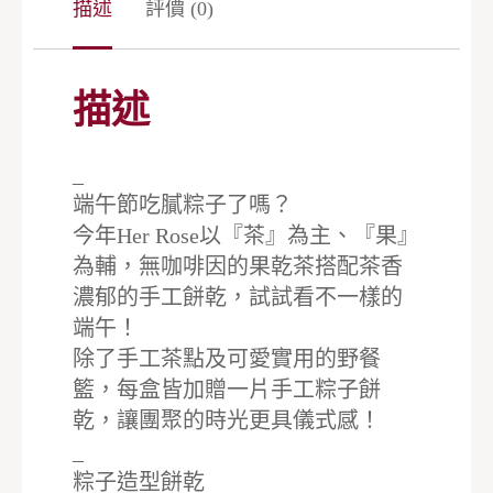
描述
評價 (0)
描述
_
端午節吃膩粽子了嗎？
今年Her Rose以『茶』為主、『果』
為輔，無咖啡因的果乾茶搭配茶香
濃郁的手工餅乾，試試看不一樣的
端午！
除了手工茶點及可愛實用的野餐
籃，每盒皆加贈一片手工粽子餅
乾，讓團聚的時光更具儀式感！
_
粽子造型餅乾