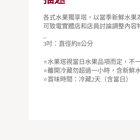
各式水果獨享塔，以當季新鮮水果為主，
可致電實體店和店員討論調整內容
_
3吋：直徑約8公分
⭐️水果塔視當日水果品項而定，不
⭐️離開冷藏勿超過一小時，含新鮮
⭐️賞味時間：冷藏2天（含當日）